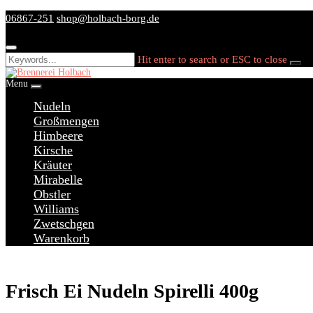
Skip
06867-251
shop@holbach-borg.de
to
content
Hit enter to search or ESC to close
Menu
Nudeln
Großmengen
Himbeere
Kirsche
Kräuter
Mirabelle
Obstler
Williams
Zwetschgen
Warenkorb
Frisch Ei Nudeln Spirelli 400g