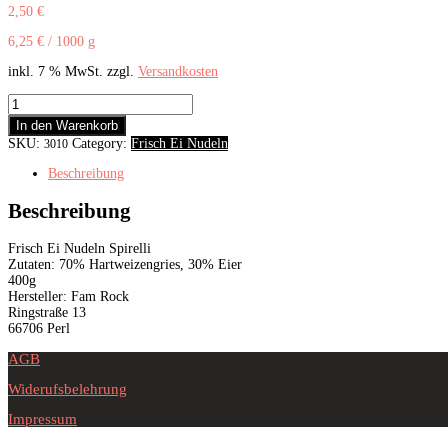
2,50
€
6,25
€
/
1000
g
inkl. 7 % MwSt.
zzgl.
Versandkosten
Frisch
Ei
In den Warenkorb
Nudeln
SKU:
Category:
Frisch Ei Nudeln
3010
Spirelli
400g
Beschreibung
Menge
Beschreibung
Frisch Ei Nudeln Spirelli
Zutaten: 70% Hartweizengries, 30% Eier
400g
Hersteller: Fam Rock
Ringstraße 13
66706 Perl
AGB
Widerufsbelehrung
Impressum