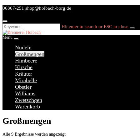
Skip
06867-251
shop@holbach-borg.de
to
content
Hit enter to search or ESC to close
Menu
Nudeln
Großmengen
Himbeere
Kirsche
Kräuter
Mirabelle
Obstler
Williams
Zwetschgen
Warenkorb
Großmengen
Alle 9 Ergebnisse werden angezeigt