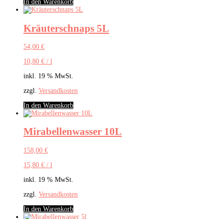
In den Warenkorb
Kräuterschnaps 5L
54,00
€
10,80
€
/
l
inkl. 19 % MwSt.
zzgl.
Versandkosten
In den Warenkorb
Mirabellenwasser 10L
158,00
€
15,80
€
/
l
inkl. 19 % MwSt.
zzgl.
Versandkosten
In den Warenkorb