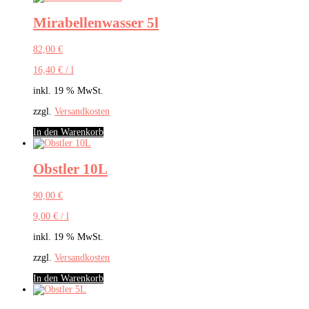
Mirabellenwasser 5l
82,00
€
16,40
€
/
l
inkl. 19 % MwSt.
zzgl.
Versandkosten
In den Warenkorb
Obstler 10L
90,00
€
9,00
€
/
l
inkl. 19 % MwSt.
zzgl.
Versandkosten
In den Warenkorb