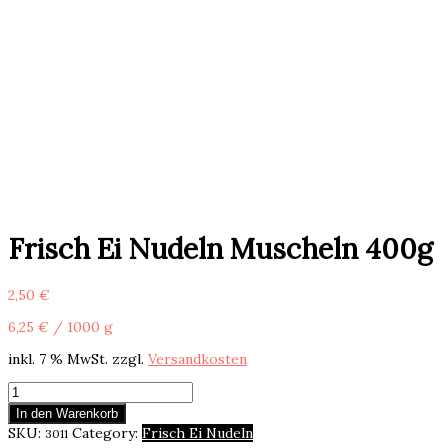
Frisch Ei Nudeln Muscheln 400g
2,50
€
6,25
€
/
1000
g
inkl. 7 % MwSt.
zzgl.
Versandkosten
Frisch
Ei
In den Warenkorb
Nudeln
SKU:
Category:
Frisch Ei Nudeln
3011
Muscheln