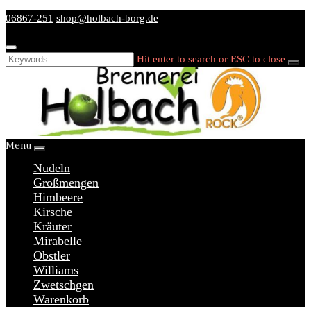
Skip
06867-251
shop@holbach-borg.de
to
content
Hit enter to search or ESC to close
Menu
Nudeln
Großmengen
Himbeere
Kirsche
Kräuter
Mirabelle
Obstler
Williams
Zwetschgen
Warenkorb